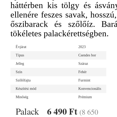
háttérben kis tölgy és ásván
ellenére feszes savak, hosszú,
őszibarack és szőlőíz. Bará
tökéletes palackérettségben.
Évjárat
2023
Típus
Csendes bor
Jelleg
Száraz
Szín
Fehér
Szőlőfajta
Furmint
Készítési mód
Konvencionális
Minőség
Prémium
6 490 Ft
Palack
(8 650