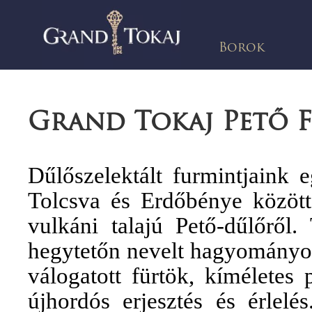
Borok
Grand Tokaj Pető F
Dűlőszelektált furmintjaink 
Tolcsva és Erdőbénye között f
vulkáni talajú Pető-dűlőről.
hegytetőn nevelt hagyományos
válogatott fürtök, kíméletes
újhordós erjesztés és érlelés